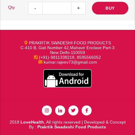
Qty
-
+
BUY
PRAKRTIK SWADESHI FOOD PRODUCTS
C-410 B, Gali Number 42,Mahavir Enclave Part-3
New Delhi-110059
(+91)-9811338218, 8595566052
kumar.rajeev73@gmail.com
2018
LoveHealth
, All rights reserved | Developed & Concept
By :
Prakrtik Swadeshi Food Products